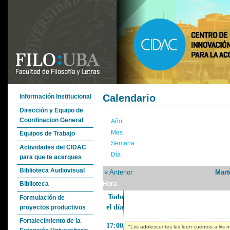
Calendario
Información Institucional
Dirección y Equipo de
Coordinacion General
Año
Mes
Equipos de Trabajo
Semana
Actividades del CIDAC
Día
para que te acerques
Biblioteca Audiovisual
« Anterior
Mart
Biblioteca
Hora
Todo
Formulación de
el día
proyectos productivos
Fortalecimiento de la
17:00
"Lxs adolescentes les leen cuentos a lxs n