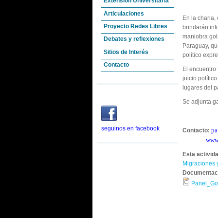
Extensión Universitaria
Articulaciones
En la charla,
Proyecto Redes Libres
brindarán inf
maniobra golp
Debates y reflexiones
Paraguay, que
Sitios de Interés
político expr
Contacto
El encuentro 
juicio políti
lugares del p
Se adjunta ga
seguinos en facebook
pa
Contacto:
www.
Esta activid
Migraciones 
Documentac
Panel_Go