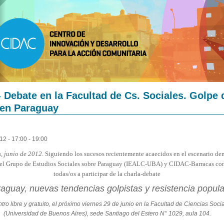
- Debate en la Facultad de Cs. Sociales. Golpe 
 en Paraguay
12 -
17:00
-
19:00
, junio de 2012
. Siguiendo los sucesos recientemente acaecidos en el escenario de
el Grupo de Estudios Sociales sobre Paraguay (IEALC-UBA) y CIDAC-Barracas co
todas/os a participar de la charla-debate
aguay, nuevas tendencias golpistas y resistencia popula
ro libre y gratuito, el próximo viernes 29 de junio en la Facultad de Ciencias Soci
(Universidad de Buenos Aires), sede Santiago del Estero N° 1029, aula 104.