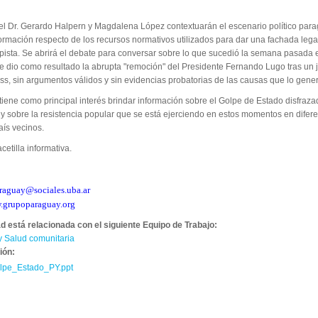
 el Dr. Gerardo Halpern y Magdalena López contextuarán el escenario político par
ormación respecto de los recursos normativos utilizados para dar una fachada lega
ista. Se abrirá el debate para conversar sobre lo que sucedió la semana pasada 
 dio como resultado la abrupta "remoción" del Presidente Fernando Lugo tras un j
ess, sin argumentos válidos y sin evidencias probatorias de las causas que lo gene
tiene como principal interés brindar información sobre el Golpe de Estado disfraz
co y sobre la resistencia popular que se está ejerciendo en estos momentos en difer
aís vecinos.
cetilla informativa.
raguay@sociales.uba.ar
grupoparaguay.org
ad está relacionada con el siguiente Equipo de Trabajo:
y Salud comunitaria
ión:
lpe_Estado_PY.ppt