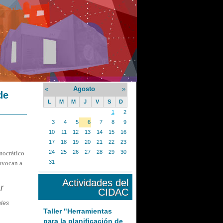
«
Agosto
»
de
L
M
M
J
V
S
D
1
2
3
4
5
6
7
8
9
10
11
12
13
14
15
16
17
18
19
20
21
22
23
24
25
26
27
28
29
30
mocrático
31
nvocan a
Actividades del
r
CIDAC
ales
Taller "Herramientas
para la planificación de