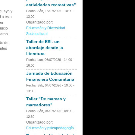
actividades recreativas"
Fecha:
Sáb, 18/07/2026 -
10:00
-
aguayo y
13:00
l a esta
Organizado por:
en
Educación y Diversidad
uicio
Sociocultural
raron.
Taller de ESI: un
ado de
abordaje desde la
entes
literatura
Fecha:
Lun, 06/07/2026 -
14:00
-
16:00
Jornada de Educación
Financiera Comunitaria
Fecha:
Sáb, 04/07/2026 -
10:00
-
13:00
Taller "De marcas y
marcadores"
Fecha:
Sáb, 04/07/2026 -
09:00
-
12:30
Organizado por:
Educación y psicopedagogía