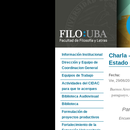
Charla 
Información Institucional
Estado
Dirección y Equipo de
Coordinacion General
Fecha:
Equipos de Trabajo
Vie, 29/06/20
Actividades del CIDAC
para que te acerques
Buenos Aires
paraguayo, 
Biblioteca Audiovisual
Biblioteca
Par
Formulación de
proyectos productivos
Encuent
Fortalecimiento de la