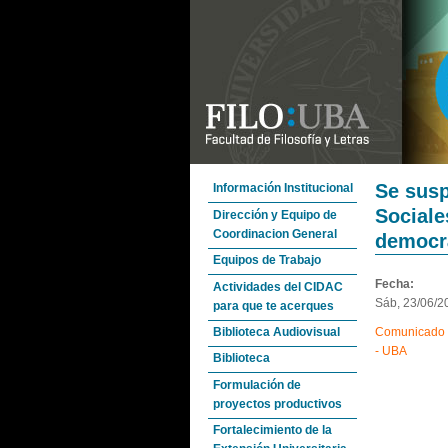
Se susp
Información Institucional
Sociale
Dirección y Equipo de
Coordinacion General
democrá
Equipos de Trabajo
Fecha:
Actividades del CIDAC
Sáb, 23/06/20
para que te acerques
Biblioteca Audiovisual
Comunicado d
- UBA
Biblioteca
Formulación de
proyectos productivos
Fortalecimiento de la
En los día