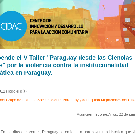
ende el V Taller "Paraguay desde las Ciencias
s" por la violencia contra la institucionalidad
tica en Paraguay.
12 (Todo el día)
el Grupo de Estudios Sociales sobre Paraguay y del Equipo Migraciones del CI
Asunción - Buenos Aires, 22 de jun
s que corren, Paraguay se enfrenta a una coyuntura histórica que vi