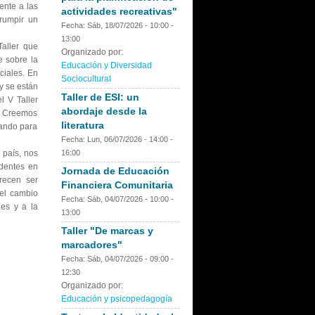
ente a las
actividades recreativas"
rrumpir un
Fecha:
Sáb, 18/07/2026 -
10:00
-
13:00
ller que
Organizado por:
e sobre la
Educación y Diversidad
ciales. En
Sociocultural
y se están
Taller de ESI: un
l V Taller
abordaje desde la
s. Creemos
literatura
tando para
Fecha:
Lun, 06/07/2026 -
14:00
-
16:00
 país, nos
ndentes en
Jornada de Educación
recen ser
Financiera Comunitaria
del cambio
Fecha:
Sáb, 04/07/2026 -
10:00
-
les y a la
13:00
Taller "De marcas y
marcadores"
Fecha:
Sáb, 04/07/2026 -
09:00
-
12:30
Organizado por:
Educación y psicopedagogía