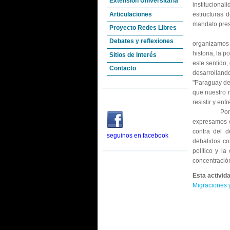
Extensión Universitaria
institucional
Articulaciones
estructuras 
mandato pres
Proyecto Redes Libres
Desde el G
Debates y reflexiones
organizamos 
historia, la 
Sitios de Interés
este sentido,
Contacto
desarrolland
"Paraguay de
que nuestro 
resistir y enf
Por todo lo 
expresamos e
contra del d
seguinos en facebook
debatidos co
político y l
concentración
Esta activid
Migraciones 