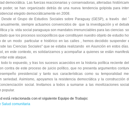
idad democrática. Las fuerzas reaccionarias y conservadoras, aferradas históricam
de poder, se han organizado detrás de una nueva tendencia golpista para inte
idencial elegido democráticamente en 2008.
rupo de Estudios Sociales sobre Paraguay (GESP), a través del Ta
anualmente, siempre actuamos convencidos de que la investigación y el debat
política y la vida social paraguaya son mandatos irrenunciables para las ciencias so
 dado que los procesos sociopolíticos que constituyen nuestro objeto de estudio ho
o de un modo particular e histórico en las calles , hemos decidido suspender e
sde las Ciencias Sociales" que se estaba realizando en Asunción en estos día
rol, en este contexto, es solidarizarnos y acompañar a quienes se están manifes
rentar este ataque.
expuesto, y tras los sucesos acaecidos en la historia política reciente del
n contra de este proceso de juicio político, que no presenta argumentos contu
esempeño presidencial y tanto sus características como su temporalidad me
n seriedad. Asimismo, apoyamos la resistencia democrática y la construcción 
a concienciación social. Invitamos a todos a sumarse a las movilizaciones socia
 popular.
ad está relacionada con el siguiente Equipo de Trabajo:
y Salud comunitaria