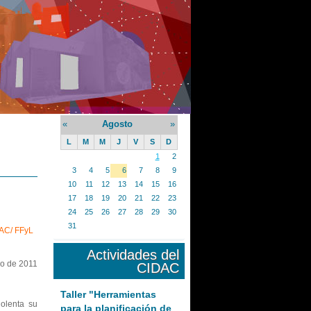
«
Agosto
»
L
M
M
J
V
S
D
1
2
3
4
5
6
7
8
9
10
11
12
13
14
15
16
17
18
19
20
21
22
23
24
25
26
27
28
29
30
31
DAC/ FFyL
Actividades del
io de 2011
CIDAC
Taller "Herramientas
olenta su
para la planificación de