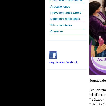
Extensión Universitaria
Articulaciones
Proyecto Redes Libres
Debates y reflexiones
Sitios de Interés
Contacto
seguinos en facebook
Jornada de
Les invitam
relación con
* Sábado 4 d
* De 10 a 1