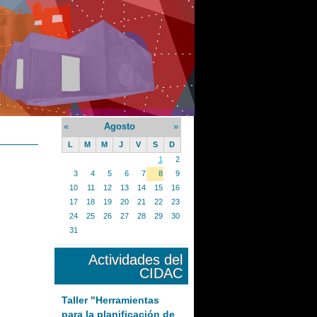
«
Agosto
»
L
M
M
J
V
S
D
1
2
3
4
5
6
7
8
9
10
11
12
13
14
15
16
17
18
19
20
21
22
23
24
25
26
27
28
29
30
31
Actividades del
CIDAC
Taller "Herramientas
para la planificación de