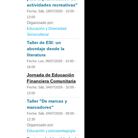
actividades recreativas"
Fecha:
Sáb, 18/07/2026 -
10:00
-
13:00
Organizado por:
Educación y Diversidad
Sociocultural
Taller de ESI: un
abordaje desde la
literatura
Fecha:
Lun, 06/07/2026 -
14:00
-
16:00
Jornada de Educación
Financiera Comunitaria
Fecha:
Sáb, 04/07/2026 -
10:00
-
13:00
Taller "De marcas y
marcadores"
Fecha:
Sáb, 04/07/2026 -
09:00
-
12:30
Organizado por:
Educación y psicopedagogía